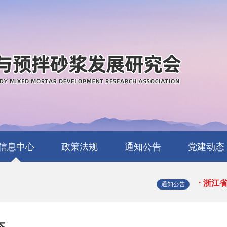
· 关
· 关
· 浙
· 浙
· 浙
信息中心
政策法规
通知公告
党建动态
行业动态
省级动态
地方动态
中央、国家部委政
省级层面政策
地方政策
清廉活动
· 关
通知公告
策
· 浙
态