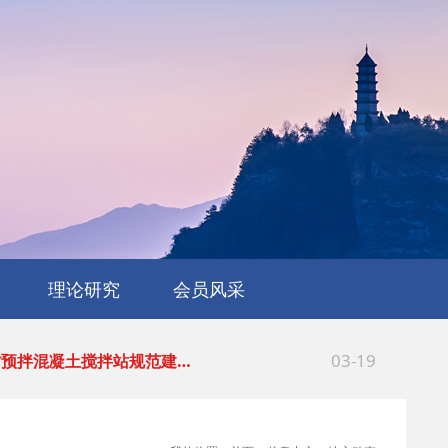
04-16
于发布《浙江省预拌砂浆生产…
04-16
于进一步发挥优质企业辐射引…
03-23
江省散装水泥发展中心关于印…
03-23
江省散装水泥发展中心关于印…
03-19
江省预拌混凝土搅拌站规范建…
理论研究
会员风采
03-19
于发布《浙江省预拌混凝土搅…
03-16
江省商务厅等5部门关于持续…