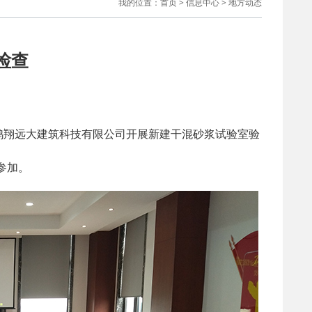
我的位置：
首页
>
信息中心
>
地方动态
08-21
江省散装水泥与预拌砂浆发展…
06-24
江省散装水泥发展中心关于加…
检查
05-22
江省散装水泥发展中心关于全…
鸿翔远大建筑科技有限公司开展新建干混砂浆试验室验
04-16
于发布《浙江省预拌砂浆生产…
参加。
04-16
于进一步发挥优质企业辐射引…
03-23
江省散装水泥发展中心关于印…
03-23
江省散装水泥发展中心关于印…
03-19
江省预拌混凝土搅拌站规范建…