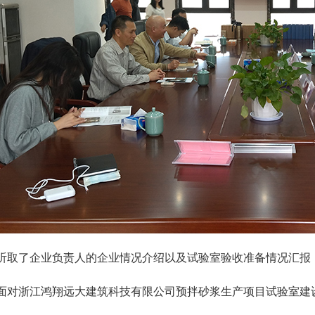
· 关
· 浙
· 浙
· 浙
· 浙
听取了企业负责人的企业情况介绍以及试验室验收准备情况汇报
面对浙江鸿翔远大建筑科技有限公司预拌砂浆生产项目试验室建