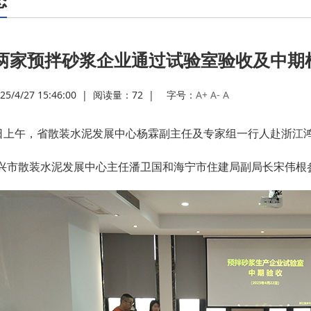
· 浙
· 浙
两家预拌砂浆企业通过试验室验收及中期
4/27 15:46:00
|
阅读量：
72
|
字号：
A+
A-
A
· 浙
2日上午，省散装水泥发展中心杨霖副主任及专家组一行人赴浙江
· 关
兴市散装水泥发展中心主任潘卫国和海宁市住建局副局长宋伟根
· 关
· 浙
· 浙
· 浙